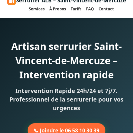
🔐
Serrurier ALB – Saint-Vincent-de-Mercuze
Services
À Propos
Tarifs
FAQ
Contact
Artisan serrurier Saint-
Vincent-de-Mercuze –
Intervention rapide
Intervention Rapide 24h/24 et 7j/7.
Professionnel de la serrurerie pour vos
urgences
📞 Joindre le 06 58 10 30 39