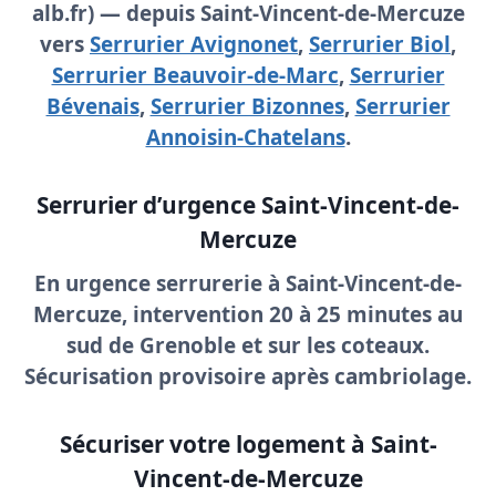
alb.fr) — depuis Saint-Vincent-de-Mercuze
vers
Serrurier Avignonet
,
Serrurier Biol
,
Serrurier Beauvoir-de-Marc
,
Serrurier
Bévenais
,
Serrurier Bizonnes
,
Serrurier
Annoisin-Chatelans
.
Serrurier d’urgence Saint-Vincent-de-
Mercuze
En
urgence serrurerie à Saint-Vincent-de-
Mercuze
, intervention 20 à 25 minutes au
sud de Grenoble et sur les coteaux.
Sécurisation provisoire après cambriolage.
Sécuriser votre logement à Saint-
Vincent-de-Mercuze