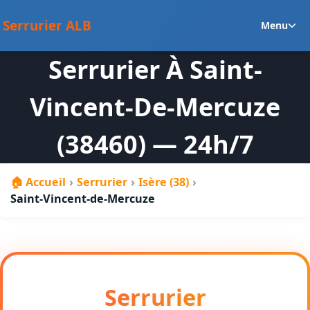
au
Ou
contenu
Serrurier ALB
Menu
le
m
Serrurier À Saint-
en
Vincent-De-Mercuze
(38460) — 24h/7
🏠 Accueil
›
Serrurier
›
Isère (38)
›
Saint-Vincent-de-Mercuze
Serrurier