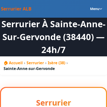
au
Ou
contenu
Serrurier ALB
Menu
le
m
Serrurier À Sainte-Anne-
en
Sur-Gervonde (38440) —
24h/7
🏠 Accueil
›
Serrurier
›
Isère (38)
›
Sainte-Anne-sur-Gervonde
Serrurier