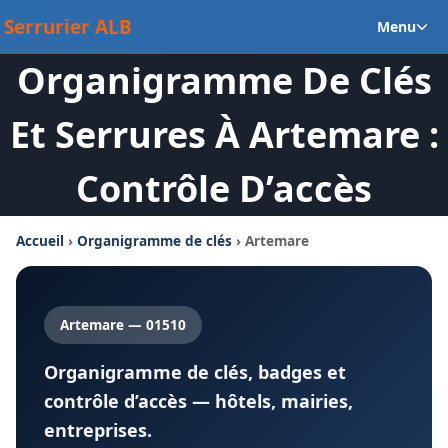
Aller
Ou
Serrurier ALB
Menu
au
le
contenu
Organigramme De Clés
m
en
Et Serrures À Artemare :
Contrôle D’accès
Accueil
›
Organigramme de clés
› Artemare
Artemare — 01510
Organigramme de clés, badges et
contrôle d’accès — hôtels, mairies,
entreprises.