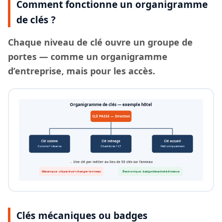
Comment fonctionne un organigramme
de clés ?
Chaque
niveau de clé
ouvre un groupe de
portes — comme un organigramme
d’entreprise, mais pour les accès.
Organigramme de clés — exemple hôtel
CLÉ PASSE — Direction
Clé cuisine
Clé ménage
Clé accueil
Cuisine + réserve
Chambres + LT
Hall uniquement
→ Une clé par métier au lieu de 50 clés sur l’anneau
Mécanique : clé perdue = changer le niveau
Électronique : badge désactivé à distance
Clés mécaniques ou badges