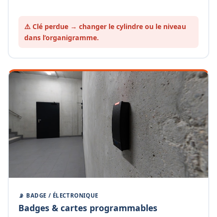
⚠️ Clé perdue → changer le cylindre ou le
niveau
dans l’organigramme.
📡 BADGE / ÉLECTRONIQUE
Badges & cartes programmables