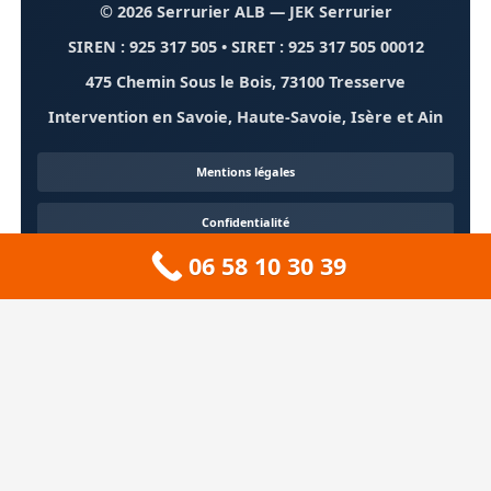
© 2026 Serrurier ALB
— JEK Serrurier
SIREN : 925 317 505 • SIRET : 925 317 505 00012
475 Chemin Sous le Bois, 73100 Tresserve
Intervention en Savoie, Haute-Savoie, Isère et Ain
Mentions légales
Confidentialité
06 58 10 30 39
Contact
À propos
🏔️ Sitemap 73 — Savoie
❄️ Sitemap 74 — Haute-Savoie
🚠 Sitemap 38 — Isère