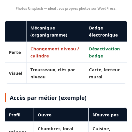
Photos Unsplash — idéal : vos propres photos sur WordPress.
Mécanique
Badge
(organigramme)
électronique
Changement niveau /
Désactivation
Perte
cylindre
badge
Trousseaux, clés par
Carte, lecteur
Visuel
niveau
mural
Accès par métier (exemple)
Profil
Ouvre
N’ouvre pas
Chambres, local
Cuisine,