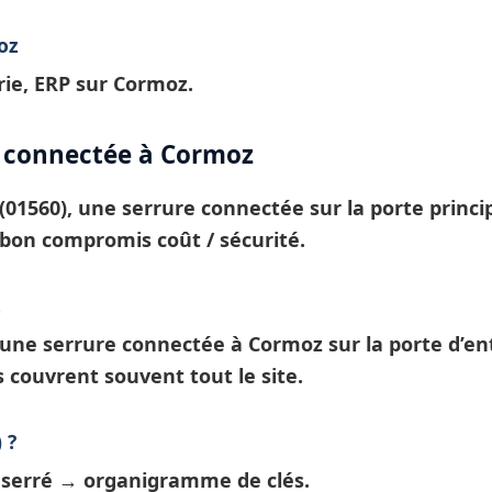
oz
ie, ERP sur Cormoz.
e connectée à Cormoz
(01560), une
serrure connectée
sur la porte princ
bon compromis coût / sécurité.
z
: une
serrure connectée à Cormoz
sur la porte d’en
s
couvrent souvent tout le site.
 ?
t serré →
organigramme de clés
.