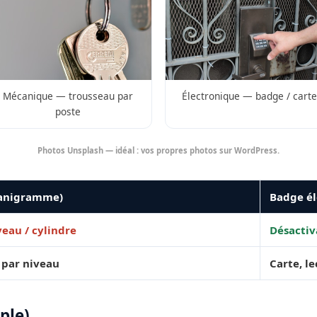
Mécanique — trousseau par
Électronique — badge / carte
poste
Photos Unsplash — idéal : vos propres photos sur WordPress.
ganigramme)
Badge él
eau / cylindre
Désactiv
 par niveau
Carte, l
ple)