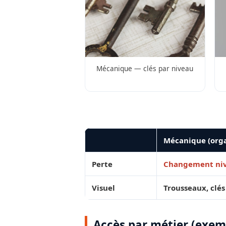
Mécanique — clés par niveau
Mécanique (or
Perte
Changement niv
Visuel
Trousseaux, clés
Accès par métier (exem