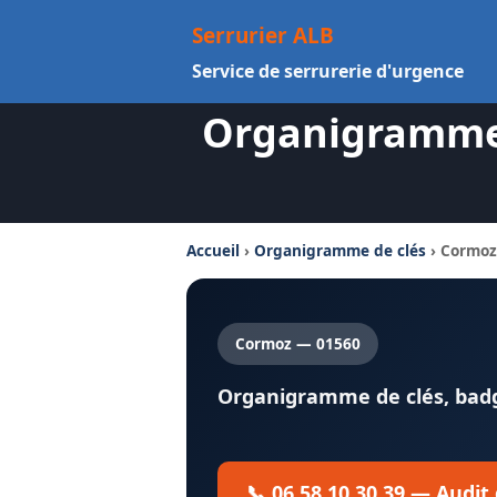
Aller
Serrurier ALB
au
Service de serrurerie d'urgence
contenu
Organigramme D
Accueil
›
Organigramme de clés
› Cormoz
Cormoz — 01560
Organigramme de clés, badge
📞 06 58 10 30 39 — Audit