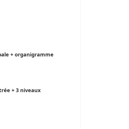
ipale + organigramme
trée + 3 niveaux