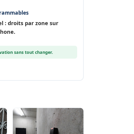
grammables
el
: droits par zone sur
phone.
vation
sans tout changer.