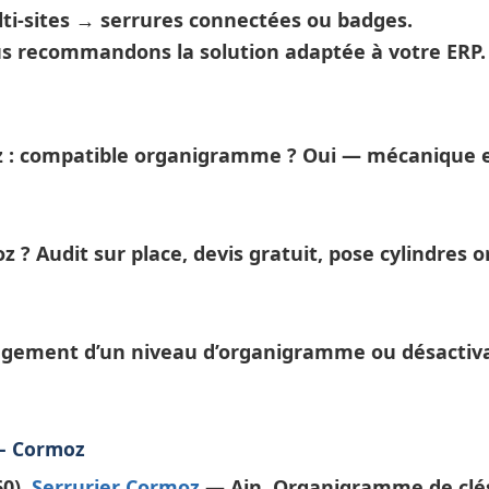
ti-sites →
serrures connectées
ou badges.
us recommandons la solution adaptée à votre ERP.
 : compatible organigramme ?
Oui — mécanique e
oz ?
Audit sur place, devis gratuit, pose cylindre
gement d’un niveau d’
organigramme
ou désactiva
 — Cormoz
60).
Serrurier Cormoz
— Ain. Organigramme de clés