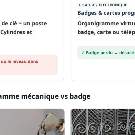
📡 BADGE / ÉLECTRONIQUE
Badges & cartes pro
 de clé
= un poste
Organigramme
virtu
 Cylindres et
badge, carte ou télé
✓ Badge perdu →
désacti
 ou le
niveau
dans
igramme mécanique vs badge