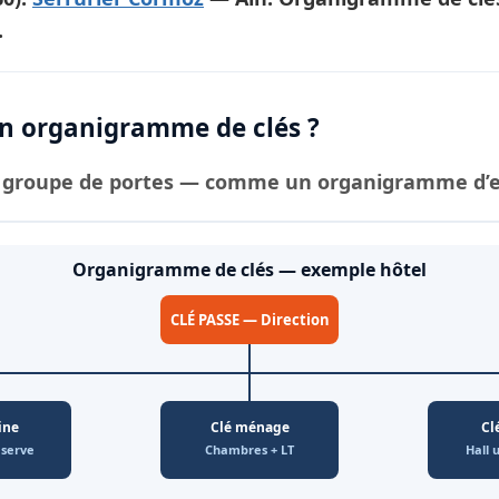
.
 organigramme de clés ?
groupe de portes — comme un organigramme d’ent
Organigramme de clés — exemple hôtel
CLÉ PASSE — Direction
ine
Clé ménage
Cl
éserve
Chambres + LT
Hall