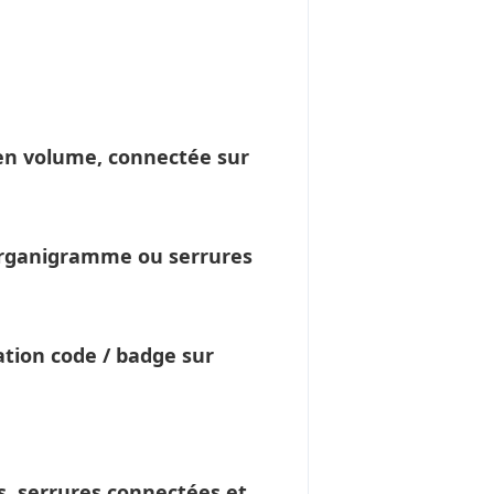
n volume, connectée sur
s organigramme ou
serrures
tion code / badge sur
, serrures connectées et