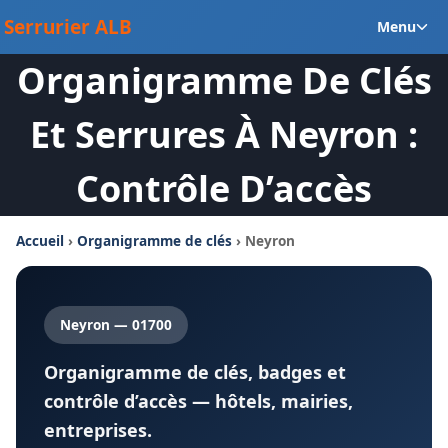
Aller
Ou
Serrurier ALB
Menu
au
le
contenu
Organigramme De Clés
m
en
Et Serrures À Neyron :
Contrôle D’accès
Accueil
›
Organigramme de clés
› Neyron
Neyron — 01700
Organigramme de clés, badges et
contrôle d’accès — hôtels, mairies,
entreprises.