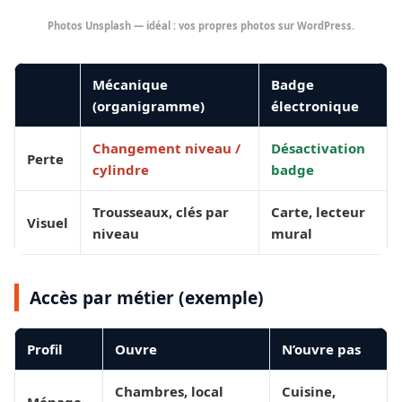
Photos Unsplash — idéal : vos propres photos sur WordPress.
Mécanique
Badge
(organigramme)
électronique
Changement niveau /
Désactivation
Perte
cylindre
badge
Trousseaux, clés par
Carte, lecteur
Visuel
niveau
mural
Accès par métier (exemple)
Profil
Ouvre
N’ouvre pas
Chambres, local
Cuisine,