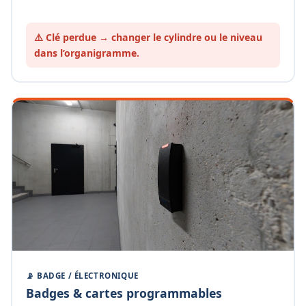
⚠️ Clé perdue → changer le cylindre ou le
niveau
dans l’organigramme.
📡 BADGE / ÉLECTRONIQUE
Badges & cartes programmables