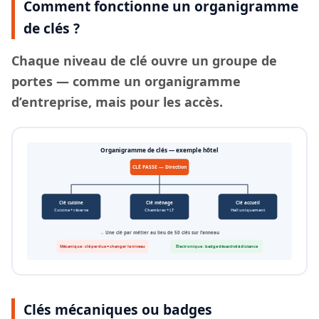
Comment fonctionne un organigramme
de clés ?
Chaque
niveau de clé
ouvre un groupe de
portes — comme un organigramme
d’entreprise, mais pour les accès.
Organigramme de clés — exemple hôtel
CLÉ PASSE — Direction
Clé cuisine
Clé ménage
Clé accueil
Cuisine + réserve
Chambres + LT
Hall uniquement
→ Une clé par métier au lieu de 50 clés sur l’anneau
Mécanique : clé perdue = changer le niveau
Électronique : badge désactivé à distance
Clés mécaniques ou badges