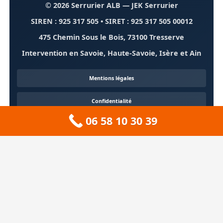
© 2026 Serrurier ALB
— JEK Serrurier
SIREN : 925 317 505 • SIRET : 925 317 505 00012
475 Chemin Sous le Bois, 73100 Tresserve
Intervention en Savoie, Haute-Savoie, Isère et Ain
Mentions légales
Confidentialité
06 58 10 30 39
Contact
À propos
🏔️ Sitemap 73 — Savoie
❄️ Sitemap 74 — Haute-Savoie
🚠 Sitemap 38 — Isère