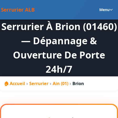
au
Ou
contenu
Serrurier ALB
Menu
le
m
Serrurier À Brion (01460)
en
— Dépannage &
Ouverture De Porte
24h/7
🏠 Accueil
›
Serrurier
›
Ain (01)
›
Brion