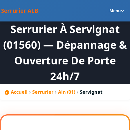
au
Ou
contenu
Serrurier ALB
Menu
le
m
Serrurier À Servignat
en
(01560) — Dépannage &
Ouverture De Porte
24h/7
🏠 Accueil
›
Serrurier
›
Ain (01)
›
Servignat