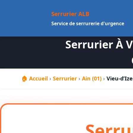
au
contenu
Serrurier ALB
Service de serrurerie d'urgence
Serrurier À 
🏠 Accueil
›
Serrurier
›
Ain (01)
›
Vieu-d’Iz
Serru