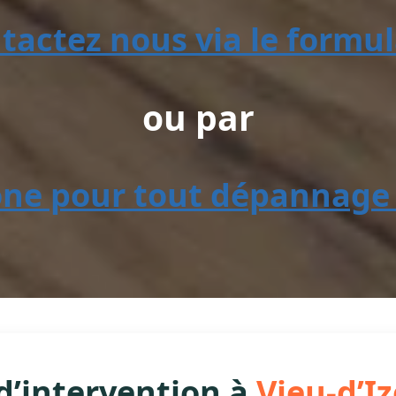
tactez nous via le formul
ou par
one pour tout dépannage 
d’intervention à
Vieu-d’I