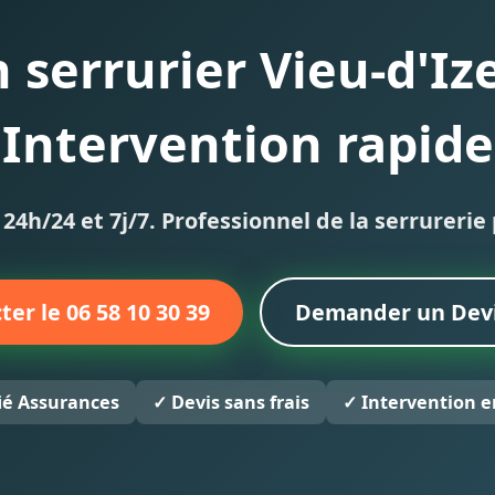
n serrurier Vieu-d'Iz
Intervention rapide
24h/24 et 7j/7. Professionnel de la serrureri
ter le 06 58 10 30 39
Demander un Devi
fié Assurances
✓ Devis sans frais
✓ Intervention e