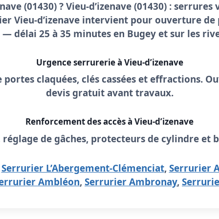
enave
(01430) ? Vieu-d’izenave (01430) : serrures v
ier Vieu-d’izenave
intervient pour
ouverture de 
 — délai
25 à 35 minutes
en Bugey et sur les riv
Urgence serrurerie à Vieu-d’izenave
e portes claquées, clés cassées et effractions. Ou
devis gratuit
avant travaux.
Renforcement des accès à Vieu-d’izenave
, réglage de gâches, protecteurs de cylindre et b
:
Serrurier L’Abergement-Clémenciat
,
Serrurier
errurier Ambléon
,
Serrurier Ambronay
,
Serruri