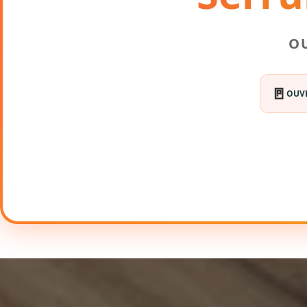
O
🚪
OUVE