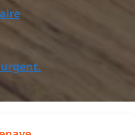
aire
urgent.
zenave