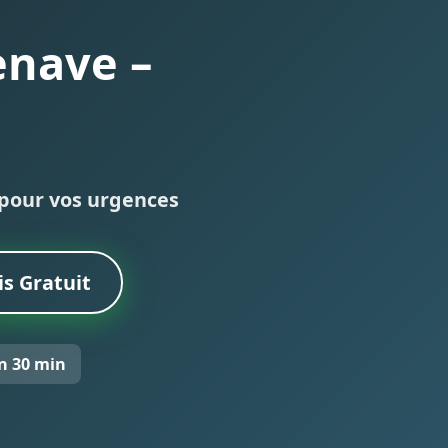
enave –
e pour vos urgences
s Gratuit
n 30 min