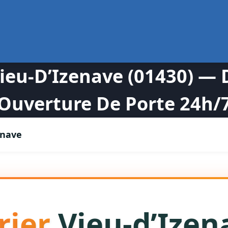
Vieu-D’Izenave (01430) 
Ouverture De Porte 24h/
enave
rier
Vieu-d’Izen