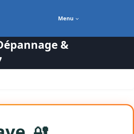
Menu
— Dépannage &
7
ave
🔐