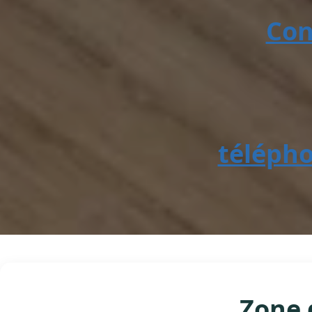
Con
téléph
Zone 