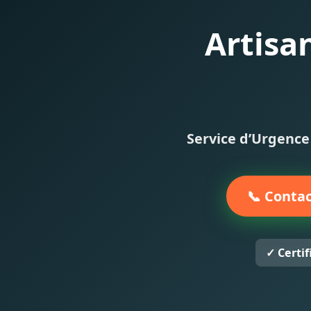
Artisa
Service d’Urgence 
📞 Contac
✓ Certi