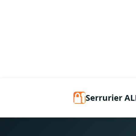
🔐
Serrurier AL